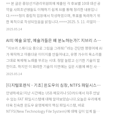
발표 내용을 훨씬 뛰어넘는다는 사실이 확인되었습니다. 오늘 포스
== 본 글은 중앙선거관리위원회에 제출된 각 후보별 10대 대선 공
팅에서는 이 충격적인 2차 조사 결과의 주요 내용을 짚어보고, 이것
약을 사회초년생들도 이해하기 쉽게 AI를 통해 정리한 내용입니
이 우리에게 어떤 의미를 가지는지, 그리고 우리는 어떻게 더욱 강
다.====정치 중립적 입장에서 작성하였으며, 투표를 독려하기 위
력하게 대응해야 하는지 다시 한번 고민해보겠습니다.예상을 뛰
한 목적으로 작성되었음을 밝힙니다.====2025. 5. 11. 리얼미터
어..
기준 대선 여론조사 상위 3명 후보의 공약을 알아봅니다.== 여러
2025.05.14
분, 안녕하세요! 곧 우리나라의 새 대통령을 뽑는 아주 중요한 날이
AI의 예술 모방, 예술가들은 왜 분노하는가?: 지브리 스타일부터 팝스타까지, 창작자들의 목소리
다가와요. 대통령은 앞으로 몇 년 동안 우리나라 살림을 책임지고,
우리 모두의 생활에 큰 영향을 주는 결정을 하는 사람이죠. 그래서
"지브리 스튜디오 풍으로 그림을 그려줘!"라는 간단한 명령어에 AI
우리가 어떤 대통령을 뽑는지, 그리고 그 대통령 후보들이 우리에게
가 뚝딱하고 아름다운 이미지를 만들어내고, 유명 가수의 목소리를
어떤 약속을 하는지 잘 아는 것이 정말 중요해요. 투표는 ‘나는 이런
그대로 복제해 노래를 부르는 시대. 정말 놀랍고 신기한 기술의 발
나라에서 살고 싶어요!’라고 내 목소리를 내는..
전이죠. 하지만 이 화려한 기술의 이면에는 깊은 시름에 빠진 사람
들이 있습니다. 바로 자신들의 삶과 열정이 담긴 '스타일'을 AI에게
2025.05.14
무방비하게 '학습'당하고 있다고 느끼는 예술가들입니다.얼마 전
[디지털포렌식 - 기초] 윈도우의 심장, NTFS 파일시스템 들여다보기
BBC 뉴스는 엘튼 존, 두아 리파를 비롯한 수백 명의 영국 예술가들
이 AI의 무분별한 창작물 학습에 반발하며 보호를 촉구하고 나섰다
안녕하세요!지난 시간에는 USB 메모리나 SD카드에서 자주 만날
고 보도했습니다. AI가 특정 예술가의 스타일을 학습하는 것이 왜
수 있는 FAT 파일시스템에 대해 알아보았습니다.오늘은 우리에게
문제가 되는 걸까요? 법적인 논쟁을 떠나, 예술가들이 목소리를 높
더욱 친숙한 윈도우 운영체제의 핵심 파일시스템, 바로
이는 이유, 그들의 주장에 귀 기울여 보겠습니다.AI는 어..
NTFS(New Technology File System)에 대해 깊이 있게 들여다