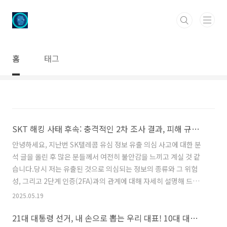
본문 바로가기
홈
태그
SKT 해킹 사태 후속: 충격적인 2차 조사 결과, 피해 규모 상상 초월... IMEI 유출 가능성까지?
안녕하세요, 지난번 SK텔레콤 유심 정보 유출 의심 사고에 대한 분
석 글을 올린 후 많은 분들께서 여전히 불안감을 느끼고 계실 것 같
습니다.당시 저는 유출된 것으로 의심되는 정보의 종류와 그 위험
성, 그리고 2단계 인증(2FA)과의 관계에 대해 자세히 설명해 드렸
는데요.그런데, 안타깝게도 상황은 우리가 예상했던 것보다 훨씬 더
2025.05.19
심각한 것으로 드러나고 있습니다. 정부 민관합동조사단의 2차 조
21대 대통령 선거, 내 손으로 뽑는 우리 대표! 10대 대선 공약 정리
사 결과가 발표되면서, 해킹 피해 규모와 유출 정보의 범위가 이전