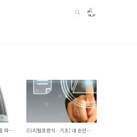
[디지털포렌식 - 기초] 애플 파일시스템의 오랜 심장, HFS+ 파헤치기 (feat. APFS 미리보기)
[디지털포렌식 - 기초] 내 손안의 저장 매체 속 비밀, FAT 파일 시스템 파헤치기