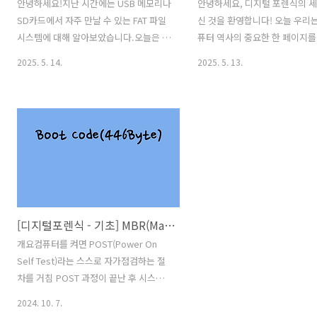
안녕하세요!지난 시간에는 USB 메모리나
안녕하세요, 디지털 포렌식의 세
SD카드에서 자주 만날 수 있는 FAT 파일
신 것을 환영합니다! 오늘 우리는
시스템에 대해 알아보았습니다.오늘은 우
퓨터 역사의 중요한 한 페이지를
리에게 더욱 친숙한 윈도우 운영체제의
던 파일시스템, 바로 HFS+ (Hiera
2025. 5. 14.
2025. 5. 13.
핵심 파일시스템, 바로 NTFS(New
File System Plus)에 대해 깊
Technology File System)에 대해 깊이
구해보려고 합니다. 우리에게는 '
있게 들여다보는 시간을 갖겠습니다.우리
확장(Mac OS Extended)'이
가 매일 사용하는 컴퓨터의 파일들이 어
로 더 익숙한 HFS+는 오랫동안 M
떻게 관리되는지, 그 비밀을 함께 파헤쳐
의 핵심 파일 저장 방식으로 사
볼까요?1. 들어가며: FAT를 넘어, 왜
니다."요즘은 APFS 시대인데, 
NTFS를 사용하게 되었을까?이전에 다루
HFS+를 알아야 할까요?" 좋은
었던 FAT 파일시스템은 USB 메모리와 같
다! 비록 최신 애플 기기들은 AP
은 휴대용 저장장치에서 여전히 유용하게
용하지만, HFS+로 포맷된 외장
[디지털포렌식 - 기초] MBR(Master Boot Record)
사용됩니다. 하지만 우리가 사용하는 윈
크, 오래된 Mac 시스템의 디스
도우 PC의 하드디스크나 SSD는 대부분
혹은 Time Machine 백업 볼륨
개요컴퓨터를 켜면 POST(Power On
NTFS라는 파일시스템으로 포맷되어 있
해야 할 상황은 여전히 존재합니
Self Test)라는 스스로 자가점검하는 절
습니다. 왜일까요? 기술이 발전하면서 저
고 무엇보다, HF..
차를 거침 POST 과정이 끝난 후 시스템
장 장치의 용량은 엄청..
의 첫번째 하드디스크의 첫번째 섹터를
2024. 10. 7.
읽고 실행하기 시작함. 이때 이 첫번째