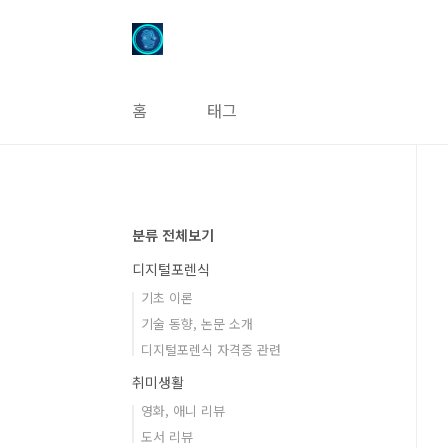
본문 바로가기
홈
태그
분류 전체보기
디지털포렌식
기초 이론
기술 동향, 논문 소개
디지털포렌식 자격증 관련
취미생활
영화, 애니 리뷰
도서 리뷰