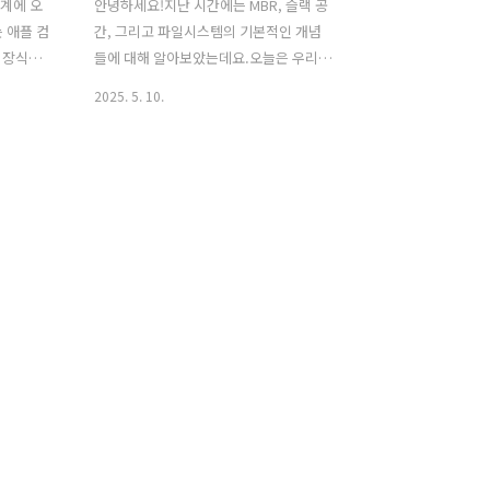
계에 오
안녕하세요!지난 시간에는 MBR, 슬랙 공
 애플 컴
간, 그리고 파일시스템의 기본적인 개념
 장식했
들에 대해 알아보았는데요.오늘은 우리에
rchical
게 매우 친숙한 저장매체인 USB 메모리
2025. 5. 10.
이 있게 탐
나 SD 카드에서 오랫동안 사용되어 온
Mac OS
FAT 파일시스템에 대해 좀 더 깊이 있게
라는 이름으
파헤쳐 보는 시간을 갖도록 하겠습니
ac OS
다.1. 들어가며: 왜 FAT 파일시스템을 알
용되었습
아야 할까?"FAT 파일시스템? 그게 뭐
왜
지?"라고 생각하실 수도 있지만, 사실 우
 질문입니
리는 알게 모르게 FAT 파일시스템을 매일
FS를 사
같이 접하고 있습니다. 당장 주머니 속에
 하드디스
있는 USB 메모리, 디지털카메라의 SD 카
크 이미지,
드, 심지어 예전 MP3 플레이어까지! 이
 등을 분석
많은 휴대용 저장 장치들이 바로 FAT 파일
다. 그리
시스템을 기반으로 파일을 저장하고 관리
해왔습니다. 디지털 포렌식에서 파일시스
템을 이해하는 것은 마치 탐정..