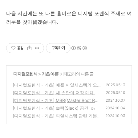
다음 시간에는 또 다른 흥미로운 디지털 포렌식 주제로 여
러분을 찾아뵙겠습니다.
공감
구독하기
'
디지털포렌식
>
기초 이론
' 카테고리의 다른 글
[디지털포렌식 - 기초] 애플 파일시스템의 오
2025.05.13
랜 심장, HFS+ 파헤치기 (feat. APFS 미리보
[디지털포렌식 - 기초] 내 손안의 저장 매체 속
2025.05.10
기)
비밀, FAT 파일 시스템 파헤치기
(0)
[디지털포렌식 - 기초] MBR(Master Boot Rec
(0)
2024.10.07
ord)
[디지털포렌식 - 기초] 슬랙(Slack) 공간
(0)
2024.10.04
(0)
[디지털포렌식 - 기초] 파일시스템 관련 기본
2024.10.03
개념
(0)