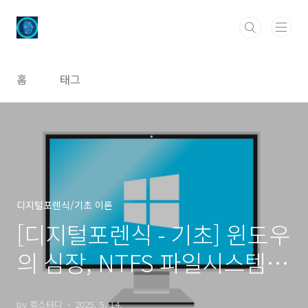
본문 바로가기
홈
태그
디지털포렌식/기초 이론
[디지털포렌식 - 기초] 윈도우
의 심장, NTFS 파일시스템
들여다보기
by 컬스터디
2025. 5. 14.