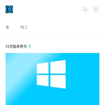
본문 바로가기
홈
태그
디지털포렌식
7